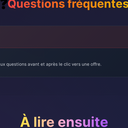
❓
Questions fréquente
x questions avant et après le clic vers une offre.
À lire ensuite