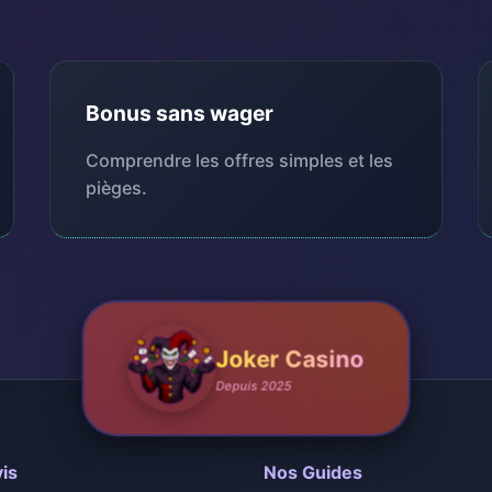
Bonus sans wager
Comprendre les offres simples et les
pièges.
Joker Casino
Depuis 2025
is
Nos Guides