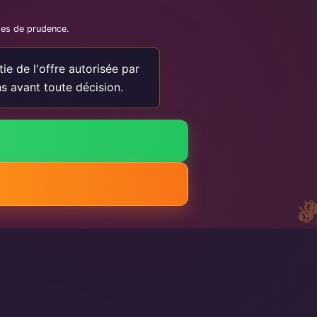
exes de prudence.

ie de l'offre autorisée par
ns avant toute décision.
🎲