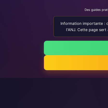
Des guides prati
Information importante : d
l'ANJ. Cette page sert 