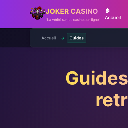
JOKER CASINO
🏠
Accueil
"La vérité sur les casinos en ligne"
Accueil
→
Guides
Guides
retr