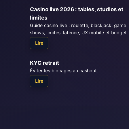
Casino live 2026 : tables, studios et
limites
Guide casino live : roulette, blackjack, game
shows, limites, latence, UX mobile et budget.
Lire
KYC retrait
Éviter les blocages au cashout.
Lire