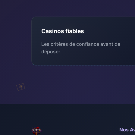
Casinos fiables
Les critères de confiance avant de
déposer.
Nos Av