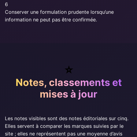
6
Conserver une formulation prudente lorsqu’une
information ne peut pas être confirmée.
⭐
Notes, classements et
mises à jour
Les notes visibles sont des notes éditoriales sur cinq.
Elles servent à comparer les marques suivies par le
site ; elles ne représentent pas une moyenne d’avis