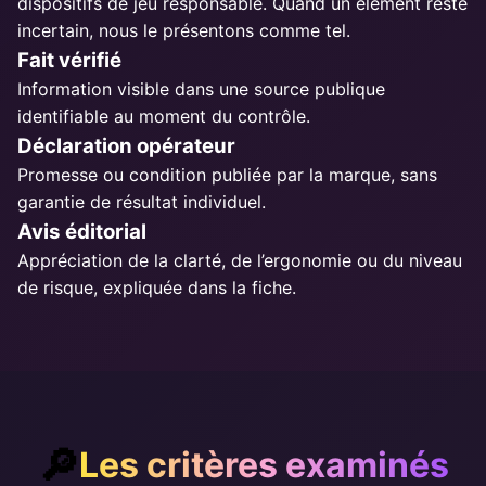
dispositifs de jeu responsable. Quand un élément reste
incertain, nous le présentons comme tel.
Fait vérifié
Information visible dans une source publique
identifiable au moment du contrôle.
Déclaration opérateur
Promesse ou condition publiée par la marque, sans
garantie de résultat individuel.
Avis éditorial
Appréciation de la clarté, de l’ergonomie ou du niveau
de risque, expliquée dans la fiche.
🔎
Les critères examinés