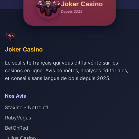
Joker Casino
Depuis 2025
Joker Casino
Le seul site français qui vous dit la vérité sur les
casinos en ligne. Avis honnêtes, analyses éditoriales,
et conseils sans langue de bois depuis 2025.
Nos Avis
Staxino - Notre #1
RubyVegas
BetOnRed
Julius Casino