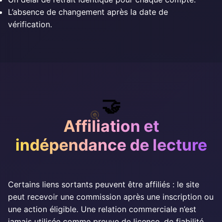
L’absence de changement après la date de
vérification.
🤝
Affiliation et
indépendance de lecture
Certains liens sortants peuvent être affiliés : le site
peut recevoir une commission après une inscription ou
une action éligible. Une relation commerciale n’est
jamais utilisée comme preuve de licence, de fiabilité