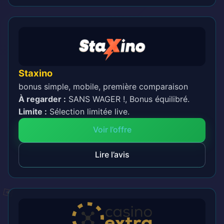
Staxino
bonus simple, mobile, première comparaison
À regarder :
SANS WAGER !, Bonus équilibré
.
Limite :
Sélection limitée live
.
Voir l’offre
Lire l’avis