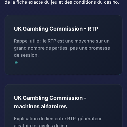
de la fiche exacte du jeu et des conditions du casino.
UK Gambling Commission - RTP
Rappel utile : le RTP est une moyenne sur un
grand nombre de parties, pas une promesse
de session.
UK Gambling Commission -
machines aléatoires
Explication du lien entre RTP, générateur
aléatoire et cycles de jeu.