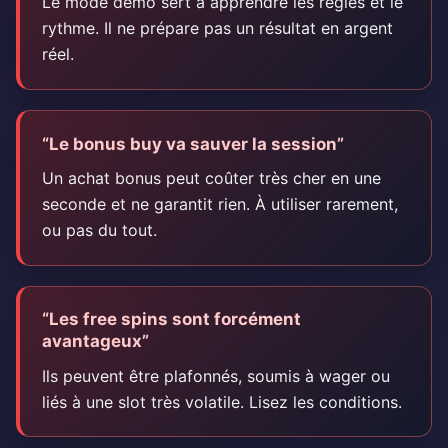
Le mode démo sert à apprendre les règles et le
rythme. Il ne prépare pas un résultat en argent
réel.
“Le bonus buy va sauver la session”
Un achat bonus peut coûter très cher en une
seconde et ne garantit rien. À utiliser rarement,
ou pas du tout.
🎰
“Les free spins sont forcément
avantageux”
Ils peuvent être plafonnés, soumis à wager ou
liés à une slot très volatile. Lisez les conditions.