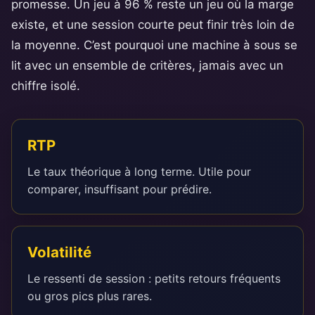
promesse. Un jeu à 96 % reste un jeu où la marge
existe, et une session courte peut finir très loin de
la moyenne. C’est pourquoi une machine à sous se
lit avec un ensemble de critères, jamais avec un
chiffre isolé.
RTP
Le taux théorique à long terme. Utile pour
comparer, insuffisant pour prédire.
Volatilité
Le ressenti de session : petits retours fréquents
ou gros pics plus rares.