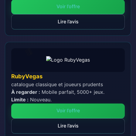
Voir l’offre
Lire l’avis
RubyVegas
catalogue classique et joueurs prudents
À regarder :
Mobile parfait, 5000+ jeux
.
Limite :
Nouveau
.
Voir l’offre
Lire l’avis