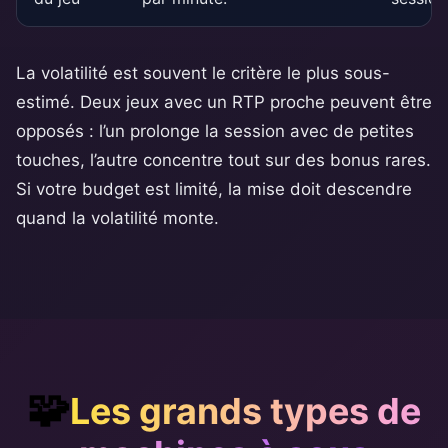
La volatilité est souvent le critère le plus sous-
estimé. Deux jeux avec un RTP proche peuvent être
opposés : l’un prolonge la session avec de petites
touches, l’autre concentre tout sur des bonus rares.
Si votre budget est limité, la mise doit descendre
quand la volatilité monte.
🧩
Les grands types de