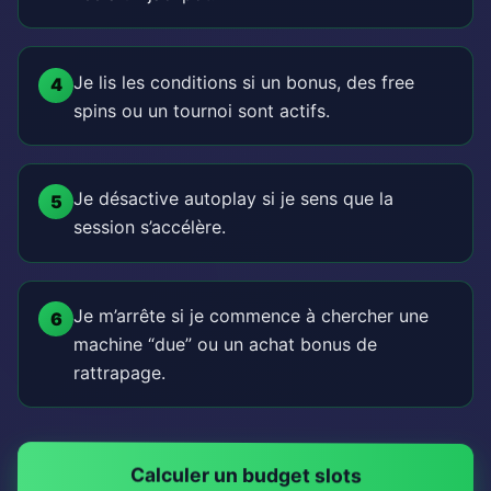
Je lis les conditions si un bonus, des free
4
spins ou un tournoi sont actifs.
Je désactive autoplay si je sens que la
5
session s’accélère.
Je m’arrête si je commence à chercher une
6
machine “due” ou un achat bonus de
rattrapage.
Calculer un budget slots