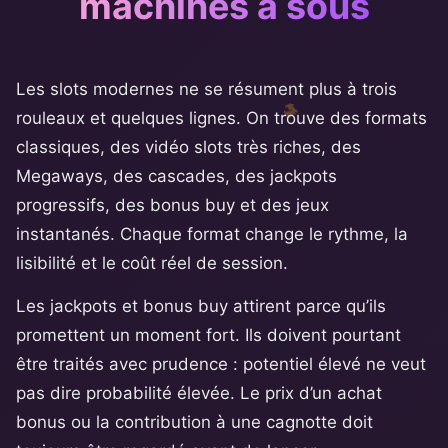
machines à sous
Les slots modernes ne se résument plus à trois
rouleaux et quelques lignes. On trouve des formats
classiques, des vidéo slots très riches, des
Megaways, des cascades, des jackpots
progressifs, des bonus buy et des jeux
instantanés. Chaque format change le rythme, la
lisibilité et le coût réel de session.
Les jackpots et bonus buy attirent parce qu’ils
promettent un moment fort. Ils doivent pourtant
être traités avec prudence : potentiel élevé ne veut
pas dire probabilité élevée. Le prix d’un achat
bonus ou la contribution à une cagnotte doit