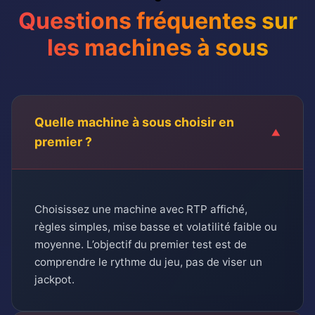
Questions fréquentes sur
les machines à sous
Quelle machine à sous choisir en
premier ?
Choisissez une machine avec RTP affiché,
règles simples, mise basse et volatilité faible ou
moyenne. L’objectif du premier test est de
comprendre le rythme du jeu, pas de viser un
jackpot.