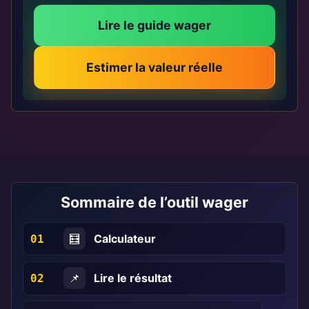
🔥
Lire le guide wager
Estimer la valeur réelle
Sommaire de l’outil wager
🧮
Calculateur
01
📌
Lire le résultat
02