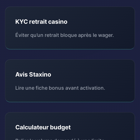
KYC retrait casino
Éviter qu’un retrait bloque après le wager.
Avis Staxino
Lire une fiche bonus avant activation.
Calculateur budget