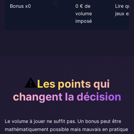
Bonus x0
0 € de
Lire qu
volume
jeux exc
imposé
⚠️
Les points qui
changent la décision
Le volume à jouer ne suffit pas. Un bonus peut être
mathématiquement possible mais mauvais en pratique