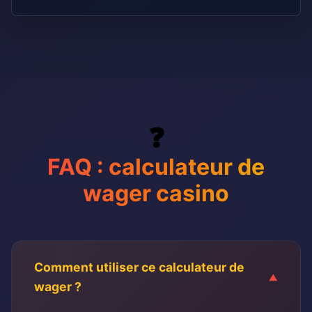
🃏
❓
FAQ : calculateur de
wager casino
Comment utiliser ce calculateur de
wager ?