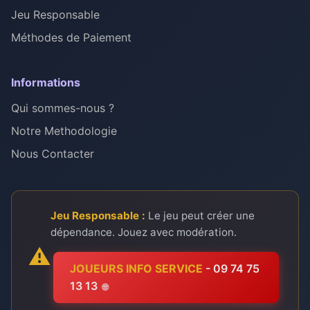
Jeu Responsable
Méthodes de Paiement
Informations
Qui sommes-nous ?
Notre Methodologie
Nous Contacter
Jeu Responsable :
Le jeu peut créer une
dépendance. Jouez avec modération.
⚠
JOUEURS INFO SERVICE
- 09 74 75
13 13