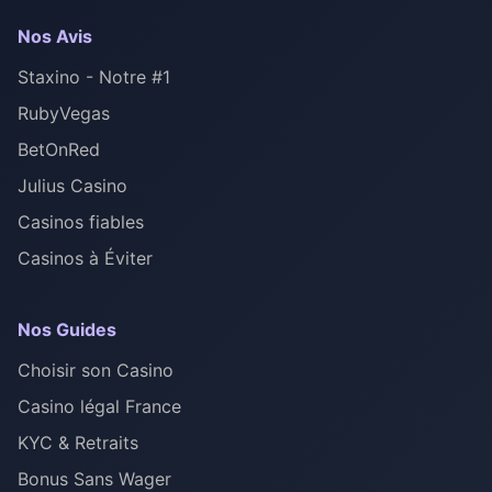
Nos Avis
Staxino - Notre #1
RubyVegas
BetOnRed
Julius Casino
Casinos fiables
Casinos à Éviter
Nos Guides
Choisir son Casino
Casino légal France
KYC & Retraits
Bonus Sans Wager