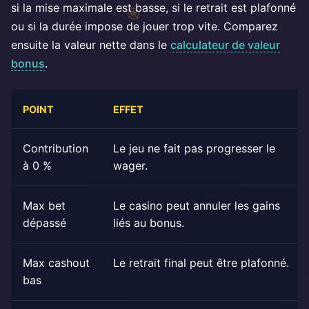
si la mise maximale est basse, si le retrait est plafonné
ou si la durée impose de jouer trop vite. Comparez
ensuite la valeur nette dans le
calculateur de valeur
bonus
.
POINT
EFFET
Contribution
Le jeu ne fait pas progresser le
à 0 %
wager.
Max bet
Le casino peut annuler les gains
dépassé
liés au bonus.
Max cashout
Le retrait final peut être plafonné.
bas