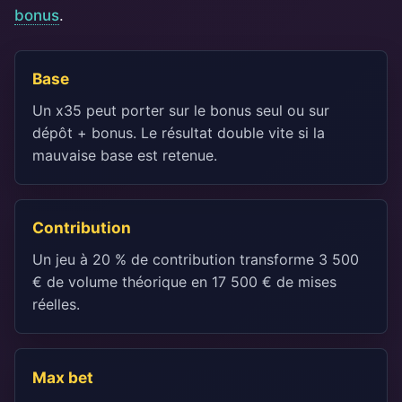
bonus
.
Base
Un x35 peut porter sur le bonus seul ou sur
dépôt + bonus. Le résultat double vite si la
mauvaise base est retenue.
Contribution
Un jeu à 20 % de contribution transforme 3 500
€ de volume théorique en 17 500 € de mises
réelles.
Max bet