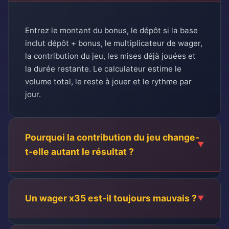
Entrez le montant du bonus, le dépôt si la base
inclut dépôt + bonus, le multiplicateur de wager,
la contribution du jeu, les mises déjà jouées et
la durée restante. Le calculateur estime le
volume total, le reste à jouer et le rythme par
jour.
Pourquoi la contribution du jeu change-
t-elle autant le résultat ?
Un wager x35 est-il toujours mauvais ?